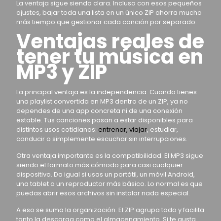
La ventaja sigue siendo clara. Incluso con esos pequeños
ajustes, bajar toda una lista en un único ZIP ahorra mucho
más tiempo que gestionar cada canción por separado.
Ventajas reales de
tener tu música en
MP3 y ZIP
La principal ventaja es la independencia. Cuando tienes
una playlist convertida en MP3 dentro de un ZIP, ya no
dependes de una app concreta ni de una conexión
estable. Tus canciones pasan a estar disponibles para
distintos usos cotidianos:
entrenar, viajar
, estudiar,
conducir o simplemente escuchar sin interrupciones.
Otra ventaja importante es la compatibilidad. El MP3 sigue
siendo el formato más cómodo para casi cualquier
dispositivo. Da igual si usas un portátil, un móvil Android,
una tablet o un reproductor más básico. Lo normal es que
puedas abrir esos archivos sin instalar nada especial.
A eso se suma la organización. El ZIP agrupa todo y facilita
tanto la descarga como el almacenamiento. Si te gusta