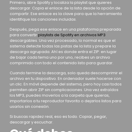
Primero, abre Spotify y localiza la playlist que quieres
descargar. Copia el enlace de la lista desde la opción de
compartir. Ese enlace es la clave para que la herramienta
identifique las canciones incluidas.
Después, pega ese enlace en una plataforma preparada
para convertir
playlists de Spotify en archivos MP3
descargables. Una vez procesado, lo normal es que el
sistema detecte todas las pistas de la lista y prepare la
descarga agrupada. Ahí es donde entra el ZIP: en lugar
de bajar cada tema uno por uno, recibes un archivo
comprimido con todo el contenido listo para guardar.
Cuando termine la descarga, solo queda descomprimir el
archivo en tu dispositivo. En ordenador suele hacerse con
un clic. En móvil depende del sistema, pero hoy casi todos
permiten abrir ZIP sin complicaciones. Una vez extraídos
los MP3, puedes moverlos a la carpeta que quieras,
importarlos a tu reproductor favorito o dejarlos listos para
usarlos sin conexión.
Si buscas rapidez real, eso es todo. Copiar, pegar,
descargar y escuchar.