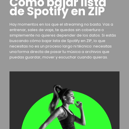
Cómo bajar lista
de Spotify en ZIP
Hay momentos en los que el streaming no basta. Vas a
entrenar, sales de viaje, te quedas sin cobertura o
simplemente no quieres depender de los datos. Si estás
buscando cómo bajar lista de Spotify en ZIP, lo que
necesitas no es un proceso largo ni técnico: necesitas
una forma directa de pasar tu música a archivos que
puedas guardar, mover y escuchar cuando quieras.