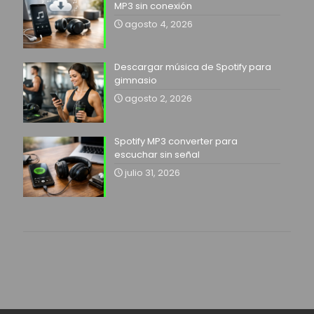
MP3 sin conexión
agosto 4, 2026
Descargar música de Spotify para
gimnasio
agosto 2, 2026
Spotify MP3 converter para
escuchar sin señal
julio 31, 2026