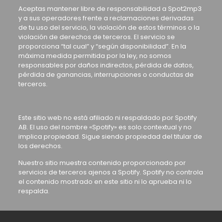
Aceptas mantener libre de responsabilidad a Spot2mp3
y a sus operadores frente a reclamaciones derivadas
de tu uso del servicio, la violación de estos términos o la
violación de derechos de terceros. El servicio se
proporciona “tal cual” y “según disponibilidad”. En la
máxima medida permitida por la ley, no somos
responsables por daños indirectos, pérdida de datos,
pérdida de ganancias, interrupciones o conductas de
terceros.
Este sitio web no está afiliado ni respaldado por Spotify
AB. El uso del nombre «Spotify» es solo contextual y no
implica propiedad. Sigue siendo propiedad del titular de
los derechos.
Nuestro sitio muestra contenido proporcionado por
servicios de terceros ajenos a Spotify. Spotify no controla
el contenido mostrado en este sitio ni lo aprueba ni lo
respalda.