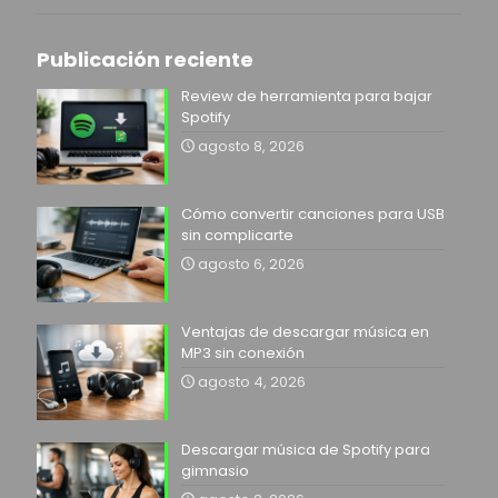
Publicación reciente
Review de herramienta para bajar
Spotify
agosto 8, 2026
Cómo convertir canciones para USB
sin complicarte
agosto 6, 2026
Ventajas de descargar música en
MP3 sin conexión
agosto 4, 2026
Descargar música de Spotify para
gimnasio