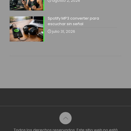
agosto 2, 2026
Spotify MP3 converter para
escuchar sin señal
julio 31, 2026
Todos los derechos reservados. Este sitio web no está