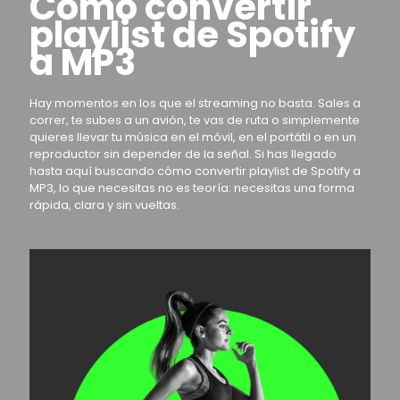
Cómo convertir
playlist de Spotify
a MP3
Hay momentos en los que el streaming no basta. Sales a
correr, te subes a un avión, te vas de ruta o simplemente
quieres llevar tu música en el móvil, en el portátil o en un
reproductor sin depender de la señal. Si has llegado
hasta aquí buscando cómo convertir playlist de Spotify a
MP3, lo que necesitas no es teoría: necesitas una forma
rápida, clara y sin vueltas.