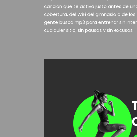
canción que te activa justo antes de un
cobertura, del WiFi del gimnasio o de l
gente busca mp3 para entrenar sin inter
cualquier sitio, sin pausas y sin excusas.