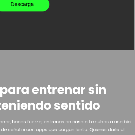
Descarga
 para entrenar sin
 teniendo sentido
er, haces fuerza, entrenas en casa o te subes a una bici
 de señal ni con apps que cargan lento. Quieres darle al