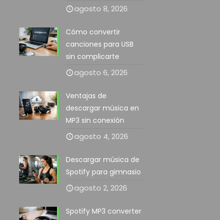
agosto 8, 2026
Cómo convertir
canciones para USB
sin complicarte
agosto 6, 2026
Ventajas de
descargar música en
MP3 sin conexión
agosto 4, 2026
Descargar música de
Spotify para gimnasio
agosto 2, 2026
Spotify MP3 converter