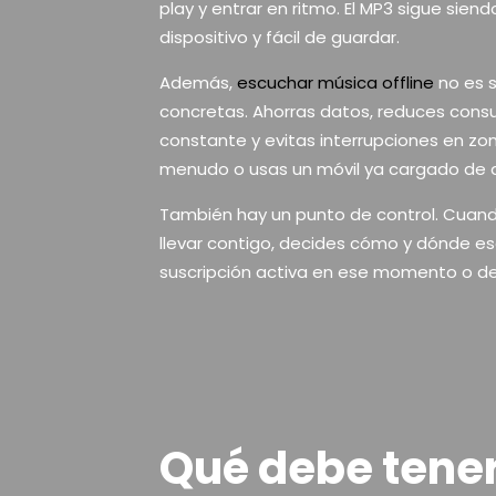
play y entrar en ritmo. El MP3 sigue siend
dispositivo y fácil de guardar.
Además,
escuchar música offline
no es s
concretas. Ahorras datos, reduces con
constante y evitas interrupciones en zona
menudo o usas un móvil ya cargado de a
También hay un punto de control. Cuand
llevar contigo, decides cómo y dónde es
suscripción activa en ese momento o de l
Qué debe tene