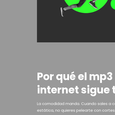
Por qué el mp3
internet sigue
La comodidad manda. Cuando sales a corr
estática, no quieres pelearte con cortes