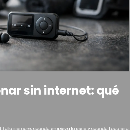
nar sin internet: qué
 falla siempre: cuando empieza la serie y cuando toca esa