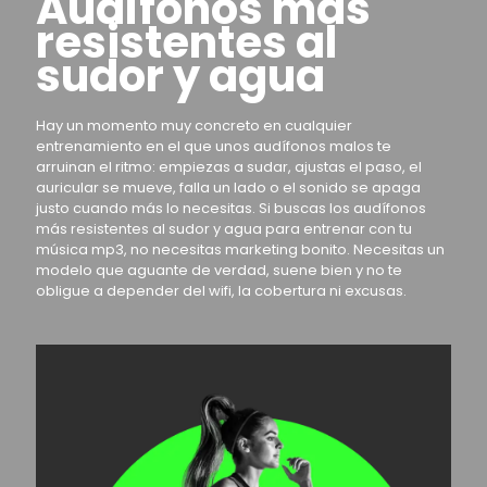
Audífonos más
resistentes al
sudor y agua
Hay un momento muy concreto en cualquier
entrenamiento en el que unos audífonos malos te
arruinan el ritmo: empiezas a sudar, ajustas el paso, el
auricular se mueve, falla un lado o el sonido se apaga
justo cuando más lo necesitas. Si buscas los audífonos
más resistentes al sudor y agua para entrenar con tu
música mp3, no necesitas marketing bonito. Necesitas un
modelo que aguante de verdad, suene bien y no te
obligue a depender del wifi, la cobertura ni excusas.