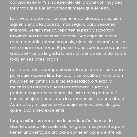
canciones en MP3 sin depender de la conexión, hay tres
formatos que suelen funcionar mejor que el resto.
Los in-ear deportivos con ganchos o aletas de sujeción
siguen siendo la apuesta más segura para sesiones
intensas. Se fijan mejor, reparten el peso y soportan
movimientos bruscos sin soltarse. Son especialmente
recomendables si haces sprints, ejercicios pliométricos o
entrenas en exteriores. El punto menos cómodo es que no
a todo el mundo le gusta la presión dentro del oído, sobre
todo en sesiones largas.
Los true wireless compactos son la opción más cómoda
para quien quiere libertad total y cero cables. Funcionan
muy bien en gimnasio, bicicleta estática o fuerza, y
muchos ya ofrecen buena resistencia al sudor. El
problema aparece cuando el ajuste no es perfecto. Si
uno se afloja al sudar, toda la experiencia se viene abajo.
Aquí no hay milagros: si el encaje no te va bien, da igual
que el audio sea excelente.
Luego están los modelos de conducción ósea o de
diseño abierto. No suelen dar el grave más potente, pero
tienen una ventaja clara para correr en calle o entrenar