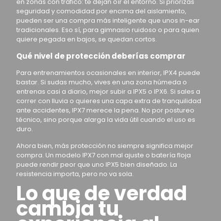
en zonas con tráfico: te dejan oír el entorno. Si priorizas
seguridad y comodidad por encima del aislamiento,
pueden ser una compra más inteligente que unos in-ear
tradicionales. Eso sí, para gimnasio ruidoso o para quien
quiere pegada en bajos, se quedan cortos.
Qué nivel de protección deberías comprar
Para entrenamientos ocasionales en interior, IPX4 puede
bastar. Si sudas mucho, vives en una zona húmeda o
entrenas casi a diario, mejor subir a IPX5 o IPX6. Si sales a
correr con lluvia o quieres una capa extra de tranquilidad
ante accidentes, IPX7 merece la pena. No por postureo
técnico, sino porque alarga la vida útil cuando el uso es
duro.
Ahora bien, más protección no siempre significa mejor
compra. Un modelo IPX7 con mal ajuste o batería floja
puede rendir peor que uno IPX5 bien diseñado. La
resistencia importa, pero no va sola.
Lo que de verdad
cambia tu