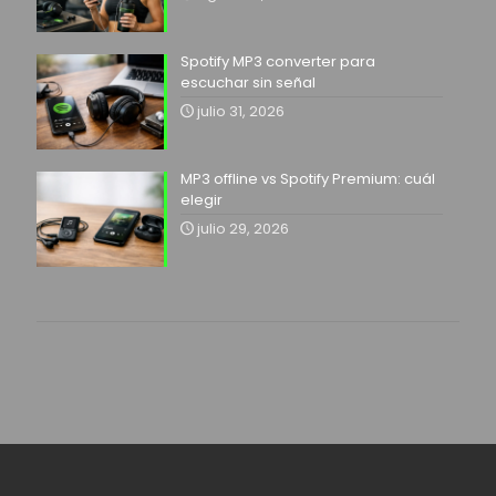
Spotify MP3 converter para
escuchar sin señal
julio 31, 2026
MP3 offline vs Spotify Premium: cuál
elegir
julio 29, 2026