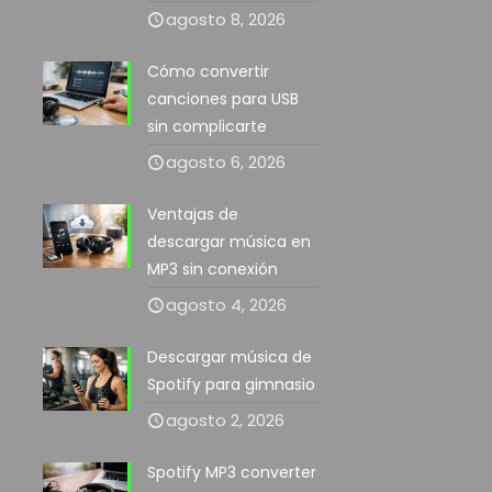
agosto 8, 2026
Cómo convertir
canciones para USB
sin complicarte
agosto 6, 2026
Ventajas de
descargar música en
MP3 sin conexión
agosto 4, 2026
Descargar música de
Spotify para gimnasio
agosto 2, 2026
Spotify MP3 converter