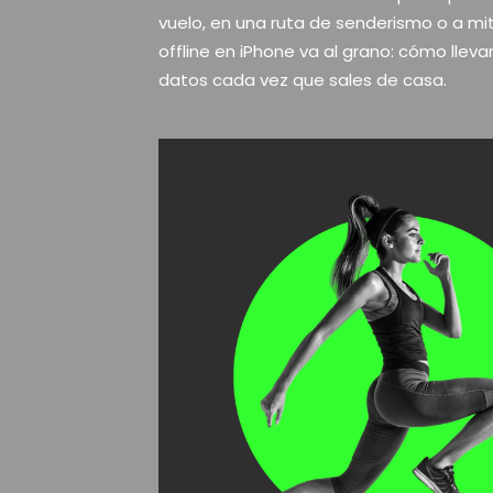
vuelo, en una ruta de senderismo o a m
offline en iPhone va al grano: cómo lleva
datos cada vez que sales de casa.