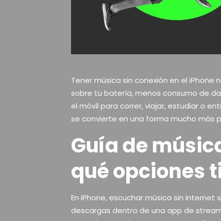
Tener música sin conexión en el iPhone 
sobre tu batería, menos consumo de dat
el móvil para correr, viajar, estudiar o e
se convierte en una forma mucho más p
Guía de música
qué opciones t
En iPhone, escuchar música sin internet 
descargas dentro de una app de streami