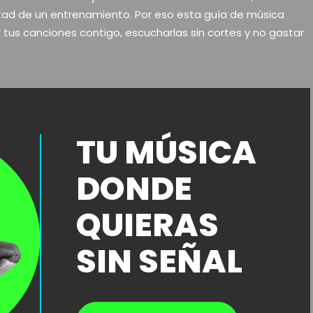
itad de un entrenamiento. Por eso esta guía de música
r tus canciones contigo, escucharlas sin cortes y no gastar
TU MÚSICA
DONDE
QUIERAS
SIN SEÑAL