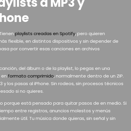
ylists a MP3 y
Phone
 Tienen
playlists creadas en Spotify
, pero quieren
s flexible, en distintos dispositivos y sin depender de
 pasa por convertir esas canciones en archivos
canción, del álbum o de la playlist, lo pegas en una
s en
formato comprimido
, normalmente dentro de un ZIP.
 los pasas al iPhone. Sin rodeos, sin procesos técnicos
pesado si no quieres.
so porque está pensado para quitar pasos de en medio. Si
tiempo entre registros, anuncios molestos y menús
almente útil. Tu música donde quieras, sin señal y sin