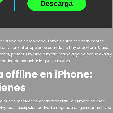
Descarga
no va solo de comodidad. También significa más control
os y cero interrupciones cuando no hay cobertura. Si usas
ntrenar, pasar tu música a modo offline deja de ser un extra y
ráctica de escuchar lo que te mueve.
 offline en iPhone:
ienes
se puede resolver de varias maneras. La primera es usar
ng con suscripción activa. La segunda es guardar archivos